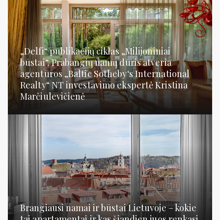
„Delfi“ publikacijų ciklas „Milijoniniai
būstai“. Prabangių namų duris atveria
agentūros „Baltic Sotheby‘s International
Realty“ NT investavimo ekspertė Kristina
Marčiulevičienė
Brangiausi namai ir būstai Lietuvoje – kokie
tai apartamentai ir kas šiandien juos renkasi