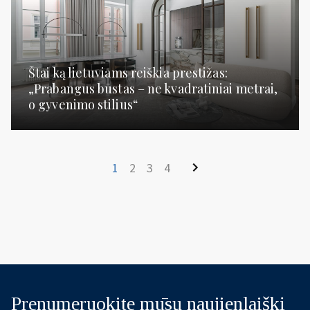
Štai ką lietuviams reiškia prestižas:
„Prabangus būstas – ne kvadratiniai metrai,
o gyvenimo stilius“
1
2
3
4
Prenumeruokite mūsų naujienlaiškį