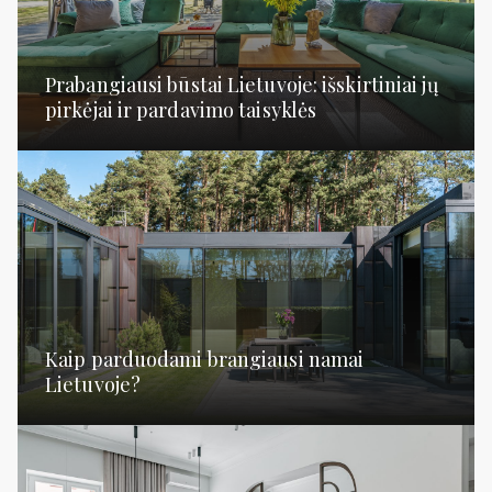
Prabangiausi būstai Lietuvoje: išskirtiniai jų
pirkėjai ir pardavimo taisyklės
Kaip parduodami brangiausi namai
Lietuvoje?