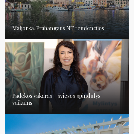
Maljorka. Prabangaus NT tendencijos
Padėkos vakaras – šviesos spindulys
vaikams