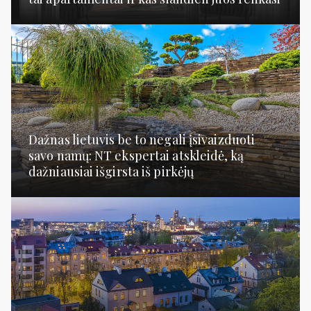
Dažnas lietuvis be to negali įsivaizduoti
savo namų: NT ekspertai atskleidė, ką
dažniausiai išgirsta iš pirkėjų