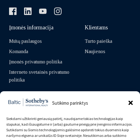
Įmonės informacija
Klientams
Mūsų paslaugos
Turto paieška
Komanda
Naujienos
Įmonės privatumo politika
Interneto svetainės privatumo
politika
Kontaktai:
Sutikimo parinktys
Gedimino pr. 35, Vilnius,
01109, Lietuva
Siekdami užtikrinti geriausią patirtį, naudojame tokias technologijas kaip
slapukai, kad išsaugotume ir (arba) gautume prieigą prie įrenginio informacijos.
+370 5 205 5118
Sutikdami su šiomis technologijomis galėsime apdoroti tokius duomenis kaip
naršymo elgsena ar unikalūs ID šioje svetainėje. Nesutikimas arba sutikimo
info.lithuania@balsir.com