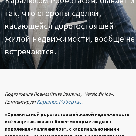
Каралюсом Робертасом: бывает и
так, что стороны сделки,
касающейся дорогостоящей
жилой недвижимости, вообще не
встречаются.
Подготовила Повилайтите Эвялина, «Verslo žinios».
Каралюс Робертас
Комментирует
.
«Сделки самой дорогостоящей жилой недвижимости
всё чаще заключают более молодые люди из
поколения «миллениалов», с кардинально иными