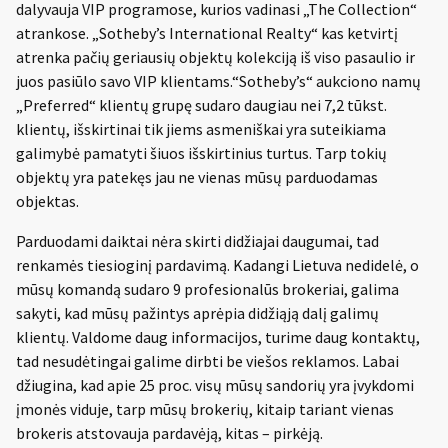
dalyvauja VIP programose, kurios vadinasi „The Collection“
atrankose. „Sotheby’s International Realty“ kas ketvirtį
atrenka pačių geriausių objektų kolekciją iš viso pasaulio ir
juos pasiūlo savo VIP klientams.“Sotheby’s“ aukciono namų
„Preferred“ klientų grupę sudaro daugiau nei 7,2 tūkst.
klientų, išskirtinai tik jiems asmeniškai yra suteikiama
galimybė pamatyti šiuos išskirtinius turtus. Tarp tokių
objektų yra patekęs jau ne vienas mūsų parduodamas
objektas.
Parduodami daiktai nėra skirti didžiajai daugumai, tad
renkamės tiesioginį pardavimą. Kadangi Lietuva nedidelė, o
mūsų komandą sudaro 9 profesionalūs brokeriai, galima
sakyti, kad mūsų pažintys aprėpia didžiąją dalį galimų
klientų. Valdome daug informacijos, turime daug kontaktų,
tad nesudėtingai galime dirbti be viešos reklamos. Labai
džiugina, kad apie 25 proc. visų mūsų sandorių yra įvykdomi
įmonės viduje, tarp mūsų brokerių, kitaip tariant vienas
brokeris atstovauja pardavėją, kitas – pirkėją.