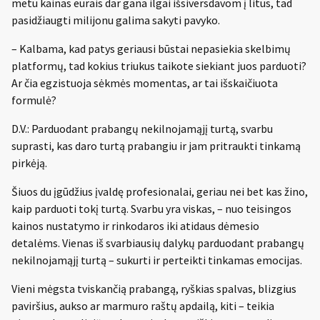
metu kainas eurais dar gana ilgai išsiversdavom į litus, tad
pasidžiaugti milijonu galima sakyti pavyko.
– Kalbama, kad patys geriausi būstai nepasiekia skelbimų
platformų, tad kokius triukus taikote siekiant juos parduoti?
Ar čia egzistuoja sėkmės momentas, ar tai išskaičiuota
formulė?
D.V.: Parduodant prabangų nekilnojamąjį turtą, svarbu
suprasti, kas daro turtą prabangiu ir jam pritraukti tinkamą
pirkėją.
Šiuos du įgūdžius įvaldę profesionalai, geriau nei bet kas žino,
kaip parduoti tokį turtą. Svarbu yra viskas, – nuo teisingos
kainos nustatymo ir rinkodaros iki atidaus dėmesio
detalėms. Vienas iš svarbiausių dalykų parduodant prabangų
nekilnojamąjį turtą – sukurti ir perteikti tinkamas emocijas.
Vieni mėgsta tviskančią prabangą, ryškias spalvas, blizgius
paviršius, aukso ar marmuro raštų apdailą, kiti – teikia