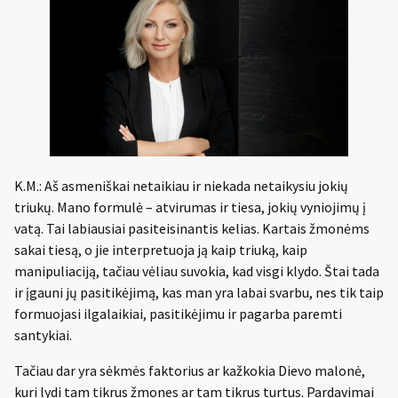
K.M.: Aš asmeniškai netaikiau ir niekada netaikysiu jokių
triukų. Mano formulė – atvirumas ir tiesa, jokių vyniojimų į
vatą. Tai labiausiai pasiteisinantis kelias. Kartais žmonėms
sakai tiesą, o jie interpretuoja ją kaip triuką, kaip
manipuliaciją, tačiau vėliau suvokia, kad visgi klydo. Štai tada
ir įgauni jų pasitikėjimą, kas man yra labai svarbu, nes tik taip
formuojasi ilgalaikiai, pasitikėjimu ir pagarba paremti
santykiai.
Tačiau dar yra sėkmės faktorius ar kažkokia Dievo malonė,
kuri lydi tam tikrus žmones ar tam tikrus turtus. Pardavimai