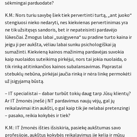
sėkmingai parduodate?
K.M.: Nors turiu savybę šiek tiek pervertinti turtą, „ant juoko“
stengiuosi nieko nedaryti, nes kiekvienas pervertinimas yra
ne tik užsitęsęs sandoris, bet ir nepateisinti pardavėjo
lūkesčiai. Žmogus labai „susigyvena“ su pradine turto kaina ir
jeigu ji per aukšta, vėliau labai sunku psichologiškai ją
sumažinti. Kiekvieną kainos mažinimą pardavėjas suvokia
kaip nuolaidos suteikimą pirkėjui, nors tai jokia nuolaida, o
tik rinką atitinkančios kainos subalansavimas. Paprastai
stebuklų nebūna, pirkėjai jaučia rinką ir nėra linkę permokėti
už įsigyjamą būstą.
– IT specialistai – dabar turbūt tokių daug tarp Jūsų klientų?
Ar IT žmonės įnešė į NT pardavimus naujų vėjų, gal jų
reikalavimai itin aukšti, o gal kaip tik jie nelabai pretenzingi
– pasako, reikia kokybės ir tiek?
K.M.: IT žmonės išties išsiskiria, pasiekę aukštumas savo
profesijoje, aukštus kokybės reikalavimus jie kelia ir mūsų