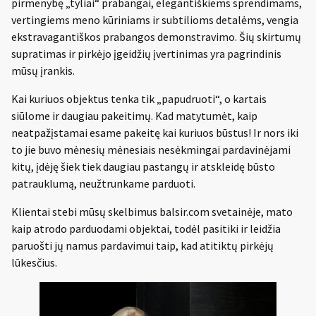
pirmenybę „tyliai“ prabangai, elegantiškiems sprendimams,
vertingiems meno kūriniams ir subtilioms detalėms, vengia
ekstravagantiškos prabangos demonstravimo. Šių skirtumų
supratimas ir pirkėjo įgeidžių įvertinimas yra pagrindinis
mūsų įrankis.
Kai kuriuos objektus tenka tik „papudruoti“, o kartais
siūlome ir daugiau pakeitimų. Kad matytumėt, kaip
neatpažįstamai esame pakeitę kai kuriuos būstus! Ir nors iki
to jie buvo mėnesių mėnesiais nesėkmingai pardavinėjami
kitų, įdėję šiek tiek daugiau pastangų ir atskleidę būsto
patrauklumą, neužtrunkame parduoti.
Klientai stebi mūsų skelbimus balsir.com svetainėje, mato
kaip atrodo parduodami objektai, todėl pasitiki ir leidžia
paruošti jų namus pardavimui taip, kad atitiktų pirkėjų
lūkesčius.