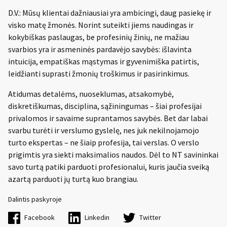
D.V.: Mūsų klientai dažniausiai yra ambicingi, daug pasiekę ir
visko matę žmonės. Norint suteikti jiems naudingas ir
kokybiškas paslaugas, be profesinių žinių, ne mažiau
svarbios yra ir asmeninės pardavėjo savybės: išlavinta
intuicija, empatiškas mąstymas ir gyvenimiška patirtis,
leidžianti suprasti žmonių troškimus ir pasirinkimus.
Atidumas detalėms, nuoseklumas, atsakomybė,
diskretiškumas, disciplina, sąžiningumas – šiai profesijai
privalomos ir savaime suprantamos savybės. Bet dar labai
svarbu turėti ir verslumo gyslelę, nes juk nekilnojamojo
turto ekspertas – ne šiaip profesija, tai verslas. O verslo
prigimtis yra siekti maksimalios naudos. Dėl to NT savininkai
savo turtą patiki parduoti profesionalui, kuris jaučia sveiką
azartą parduoti jų turtą kuo brangiau.
Dalintis paskyroje
Facebook
Linkedin
Twitter