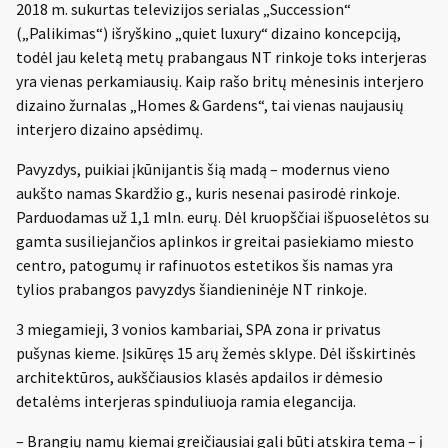
2018 m. sukurtas televizijos serialas „Succession“
(„Palikimas“) išryškino „quiet luxury“ dizaino koncepciją,
todėl jau keletą metų prabangaus NT rinkoje toks interjeras
yra vienas perkamiausių. Kaip rašo britų mėnesinis interjero
dizaino žurnalas „Homes & Gardens“, tai vienas naujausių
interjero dizaino apsėdimų.
Pavyzdys, puikiai įkūnijantis šią madą – modernus vieno
aukšto namas Skardžio g., kuris nesenai pasirodė rinkoje.
Parduodamas už 1,1 mln. eurų. Dėl kruopščiai išpuoselėtos su
gamta susiliejančios aplinkos ir greitai pasiekiamo miesto
centro, patogumų ir rafinuotos estetikos šis namas yra
tylios prabangos pavyzdys šiandieninėje NT rinkoje.
3 miegamieji, 3 vonios kambariai, SPA zona ir privatus
pušynas kieme. Įsikūręs 15 arų žemės sklype. Dėl išskirtinės
architektūros, aukščiausios klasės apdailos ir dėmesio
detalėms interjeras spinduliuoja ramia elegancija.
– Brangių namų kiemai greičiausiai gali būti atskira tema – į