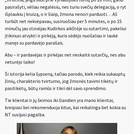
pasirašyti, vėliau negalėsiu, nes turiu svečių delegaciją, o ryt
išplaukiu į kruizą, o ir šiaip, žmona nenori parduoti… Aš
turbūt net nekvėpavau, susiruošiau per 5 minutes, o po 15
minučių jau stovėjau Kudirkos aikštėje su sutartimi, pakeliui
įtikinusi atvykti ir pirkėją, kuris sėdėjo nuošaliau ir laukė
manęs su pardavėjo parašais.
Abu – ir pardavėjas ir pirkėjas net neskaitė sutarčių, nes abu
neturėjo laiko!
Ši istorija kelia šypseną, tačiau parodo, kiek reikia sukauptų
žinių, charakterio tvirtumo, jog žmonės tavimi tikėtų ir
pasitikėtų, būtų ramūs ir tikri dėl savo sprendimo.
Tie klientai ir jų šeimos iki šiandien yra mano klientai,
kreipiasi bei rekomenduoja kitus, kai reikalinga bet kokia su
NT susijusi pagalba.