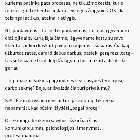
kuriems patinka pats procesas, ne tik užmokestis, kurie
moka išgirsti klientus ir daro teisingus žingsnius. O viską
teisingai atlikus, ateina ir atlygis.
NT pardavimas – tai ne tik pardavimas, tai mūsų gyvenimo
didžioji dalis, kurią išjaučiame, išgyvename kartu su savo
klientais ir kuri kaskart įkvepia naujiems iššūkiams. Čia kaip
užburtas ratas, darai didelius darbus, pasieki gerą rezultatą –
tas suteikia ne tik didelį džiaugsmą bet ir azartą dirbti dar
geriau.
– Ir pabaigai. Kokios pagrindinės trys savybės lemia jūsų
darbo sėkmę? Beje, ar išvaizda čia turi privalumų?
K.M.: Išvaizda visada ir visur turi privalumų, tik reikia
nepamiršti, kad būsim išlydėti „pagal protą“.
O sėkmingo brokerio savybes išskirčiau šias:
komunikabilumas, psichologijos išmanymas,
profesionalumas.