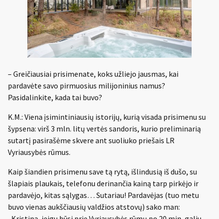
– Greičiausiai prisimenate, koks užliejo jausmas, kai
pardavėte savo pirmuosius milijoninius namus?
Pasidalinkite, kada tai buvo?
K.M.: Viena įsimintiniausių istorijų, kurią visada prisimenu su
šypsena: virš 3 mln. litų vertės sandoris, kurio preliminarią
sutartį pasirašėme skvere ant suoliuko priešais LR
Vyriausybės rūmus.
Kaip šiandien prisimenu save tą rytą, išlindusią iš dušo, su
šlapiais plaukais, telefonu derinančia kainą tarp pirkėjo ir
pardavėjo, kitas sąlygas… Sutariau! Pardavėjas (tuo metu
buvo vienas aukščiausių valdžios atstovų) sako man:
„Kristina, jeigu būsi prie Vyriausybės rūmų po 20 min, galiu