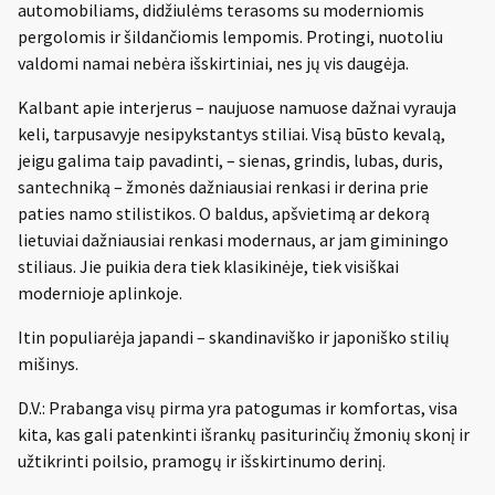
automobiliams, didžiulėms terasoms su moderniomis
pergolomis ir šildančiomis lempomis. Protingi, nuotoliu
valdomi namai nebėra išskirtiniai, nes jų vis daugėja.
Kalbant apie interjerus – naujuose namuose dažnai vyrauja
keli, tarpusavyje nesipykstantys stiliai. Visą būsto kevalą,
jeigu galima taip pavadinti, – sienas, grindis, lubas, duris,
santechniką – žmonės dažniausiai renkasi ir derina prie
paties namo stilistikos. O baldus, apšvietimą ar dekorą
lietuviai dažniausiai renkasi modernaus, ar jam giminingo
stiliaus. Jie puikia dera tiek klasikinėje, tiek visiškai
modernioje aplinkoje.
Itin populiarėja japandi – skandinaviško ir japoniško stilių
mišinys.
D.V.: Prabanga visų pirma yra patogumas ir komfortas, visa
kita, kas gali patenkinti išrankų pasiturinčių žmonių skonį ir
užtikrinti poilsio, pramogų ir išskirtinumo derinį.