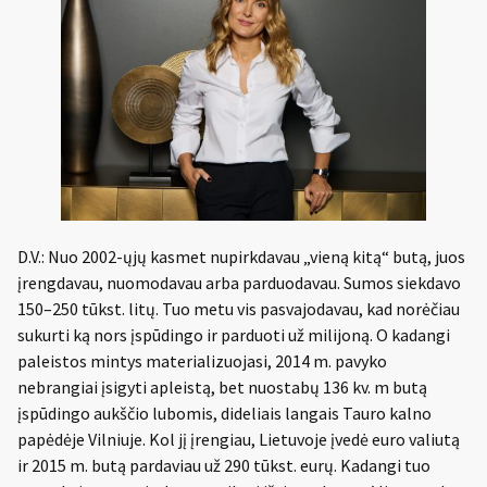
D.V.: Nuo 2002-ųjų kasmet nupirkdavau „vieną kitą“ butą, juos
įrengdavau, nuomodavau arba parduodavau. Sumos siekdavo
150–250 tūkst. litų. Tuo metu vis pasvajodavau, kad norėčiau
sukurti ką nors įspūdingo ir parduoti už milijoną. O kadangi
paleistos mintys materializuojasi, 2014 m. pavyko
nebrangiai įsigyti apleistą, bet nuostabų 136 kv. m butą
įspūdingo aukščio lubomis, dideliais langais Tauro kalno
papėdėje Vilniuje. Kol jį įrengiau, Lietuvoje įvedė euro valiutą
ir 2015 m. butą pardaviau už 290 tūkst. eurų. Kadangi tuo