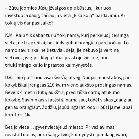
– Būtų įdomios Jūsų įžvalgos apie būstus, į kuriuos
investuota daug, tačiau jų vieta „kiša koją“ pardavimui. Ar
tokių vis dar pasitaiko?
K.M.: Kaip tik dabar turiu tokį namą, kurį perkėlus į teisingą
vietą, ne tik greitai, bet ir dvigubai brangiau parduočiau. To
namo savininkai ne lietuviai, deja, jie nebuvo įsivertinę
vietovės, įsigijo sklypą labai prastoje vietoje, prie
triukšmingo kelio ir prastos kaimynystės.
D.V.: Taip pat turiu visai šviežią atvejį. Naujas, nuostabus, įtin
kokybiškai įrengtas 210 kv. m vieno aukšto protingas namas.
Beveik 4 metrų lubų aukštis, preciziška darbų atlikimo
kokybė. Savininkas statėsi šį namą sau, todėl viskas „daugiau
geriau brangiau“. Žodžiu, įspūdingai atrodo ir būti jame labai
komfortiška.
Bet jo vieta… gyvenvietėje už miesto. Privažiavimas
neasfaltuotas, nėra šaligatvių, kaimynystė per daug įvairi,