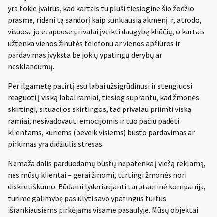
yra tokie įvairūs, kad kartais tu pluši tiesiogine šio žodžio
prasme, rideni tą sandorį kaip sunkiausią akmenį ir, atrodo,
visuose jo etapuose privalai įveikti daugybę kliūčių, o kartais
užtenka vienos žinutės telefonu ar vienos apžiūros ir
pardavimas įvyksta be jokių ypatingų derybų ar
nesklandumų.
Per ilgametę patirtį esu labai užsigrūdinusi ir stengiuosi
reaguoti į viską labai ramiai, tiesiog suprantu, kad žmonės
skirtingi, situacijos skirtingos, tad privalau priimti viską
ramiai, nesivadovauti emocijomis ir tuo pačiu padėti
klientams, kuriems (beveik visiems) būsto pardavimas ar
pirkimas yra didžiulis stresas.
Nemaža dalis parduodamų būstų nepatenka į viešą reklamą,
nes mūsų klientai – gerai žinomi, turtingi žmonės nori
diskretiškumo. Būdami lyderiaujanti tarptautinė kompanija,
turime galimybę pasiūlyti savo ypatingus turtus
išrankiausiems pirkėjams visame pasaulyje. Mūsų objektai