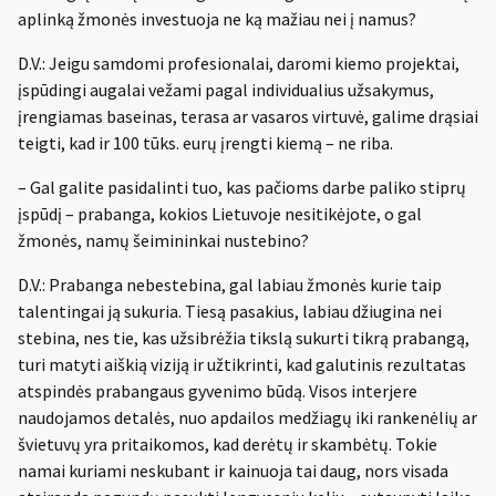
aplinką žmonės investuoja ne ką mažiau nei į namus?
D.V.: Jeigu samdomi profesionalai, daromi kiemo projektai,
įspūdingi augalai vežami pagal individualius užsakymus,
įrengiamas baseinas, terasa ar vasaros virtuvė, galime drąsiai
teigti, kad ir 100 tūks. eurų įrengti kiemą – ne riba.
– Gal galite pasidalinti tuo, kas pačioms darbe paliko stiprų
įspūdį – prabanga, kokios Lietuvoje nesitikėjote, o gal
žmonės, namų šeimininkai nustebino?
D.V.: Prabanga nebestebina, gal labiau žmonės kurie taip
talentingai ją sukuria. Tiesą pasakius, labiau džiugina nei
stebina, nes tie, kas užsibrėžia tikslą sukurti tikrą prabangą,
turi matyti aiškią viziją ir užtikrinti, kad galutinis rezultatas
atspindės prabangaus gyvenimo būdą. Visos interjere
naudojamos detalės, nuo apdailos medžiagų iki rankenėlių ar
švietuvų yra pritaikomos, kad derėtų ir skambėtų. Tokie
namai kuriami neskubant ir kainuoja tai daug, nors visada