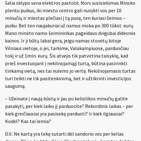
šalia sklypo sena elektros pastotė. Nors susisiekimas Minsko
plentu puikus, iki miesto centro gali nuvykti vos per 10
minučių ir miestas plečiasi į tą pusę, ten kuriasi šeimos –
puiku. Bet ten naujakuriai už namus moka po 300 tūkst. eurų.
Mano minėto namo šeimininkas pageidavo dvigubai didesnės
kainos. Ir ji būtų labai gera, jeigu namas stovėtų kitoje
Vilniaus vietoje, o jei, tarkime, Valakampiuose, parduočiau
tokį ir už 1mln. eurų. Šis atvejis tik patvirtina taisyklę, kad
prieš investuojant į nekilnojamąjį turtą, būtina pasirinkti
tinkamą vietą, nes tai nulems jo vertę. Nekilnojamasis turtas
turi teikti ne tik pasitenkinimą, bet ir užtikrinti investicijos
saugumą.
– Užeinate į naują būstą ir jau po keliolikos minučių galite
pasakyti, per kiek laiko jį parduosite? Rekordinis laikas – per
kiek greičiausiai yra pasisekę parduoti? Ir kiek ilgiausiai?
Kodėl? Kas tai lemia?
D.V.: Ne kartą yra tekę sutarti dėl sandorio vos per kelias