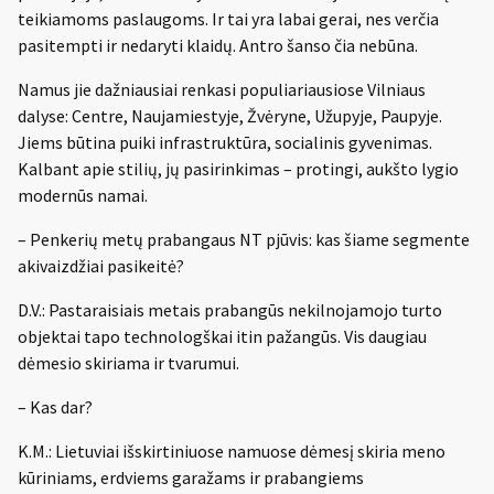
teikiamoms paslaugoms. Ir tai yra labai gerai, nes verčia
pasitempti ir nedaryti klaidų. Antro šanso čia nebūna.
Namus jie dažniausiai renkasi populiariausiose Vilniaus
dalyse: Centre, Naujamiestyje, Žvėryne, Užupyje, Paupyje.
Jiems būtina puiki infrastruktūra, socialinis gyvenimas.
Kalbant apie stilių, jų pasirinkimas – protingi, aukšto lygio
modernūs namai.
– Penkerių metų prabangaus NT pjūvis: kas šiame segmente
akivaizdžiai pasikeitė?
D.V.: Pastaraisiais metais prabangūs nekilnojamojo turto
objektai tapo technologškai itin pažangūs. Vis daugiau
dėmesio skiriama ir tvarumui.
– Kas dar?
K.M.: Lietuviai išskirtiniuose namuose dėmesį skiria meno
kūriniams, erdviems garažams ir prabangiems