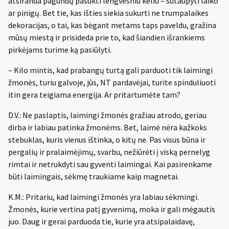
atsiranda pagundų pasukti lengvesniu keliu – sutaupyti laiko
ar pinigų. Bet tie, kas išties siekia sukurti ne trumpalaikes
dekoracijas, o tai, kas bėgant metams taps paveldu, gražina
mūsų miestą ir prisideda prie to, kad šiandien išrankiems
pirkėjams turime ką pasiūlyti.
– Kilo mintis, kad prabangų turtą gali parduoti tik laimingi
žmonės, turiu galvoje, jūs, NT pardavėjai, turite spinduliuoti
itin gera teigiama energija. Ar pritartumėte tam?
D.V.: Ne paslaptis, laimingi žmonės gražiau atrodo, geriau
dirba ir labiau patinka žmonėms. Bet, laimė nėra kažkoks
stebuklas, kuris vienus ištinka, o kitų ne. Pas visus būna ir
pergalių ir pralaimėjimų, svarbu, nežiūrėti į viską pernelyg
rimtai ir netrukdyti sau gyventi laimingai. Kai pasirenkame
būti laimingais, sėkmę traukiame kaip magnetai.
K.M.: Pritariu, kad laimingi žmonės yra labiau sėkmingi.
Žmonės, kurie vertina patį gyvenimą, moka ir gali mėgautis
juo. Daug ir gerai parduoda tie, kurie yra atsipalaidavę,